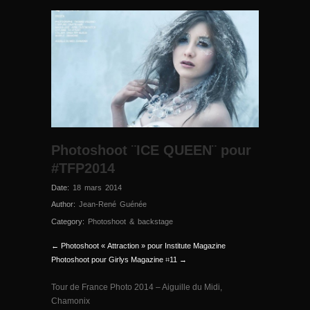
Photoshoot ¨ICE QUEEN¨ pour
#TFP2014
Date:
18 mars 2014
Author:
Jean-René Guénée
Category:
Photoshoot & backstage
← Photoshoot « Attraction » pour Institute Magazine
Photoshoot pour Girlys Magazine ⌗11 →
Tour de France Photo 2014 – Aiguille du Midi,
Chamonix