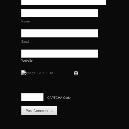
Name
*
Email
*
Website
CAPTCHA Code
*