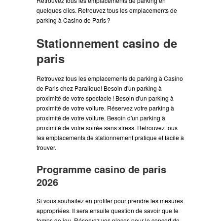
Retrouvez tous les emplacements de parking en
quelques clics. Retrouvez tous les emplacements de
parking à Casino de Paris ?
Stationnement casino de
paris
Retrouvez tous les emplacements de parking à Casino
de Paris chez Paralique! Besoin d'un parking à
proximité de votre spectacle ! Besoin d'un parking à
proximité de votre voiture. Réservez votre parking à
proximité de votre voiture. Besoin d'un parking à
proximité de votre soirée sans stress. Retrouvez tous
les emplacements de stationnement pratique et facile à
trouver.
Programme casino de paris
2026
Si vous souhaitez en profiter pour prendre les mesures
appropriées. Il sera ensuite question de savoir que le
temps de jeu. Réservez vos places pour le concert de