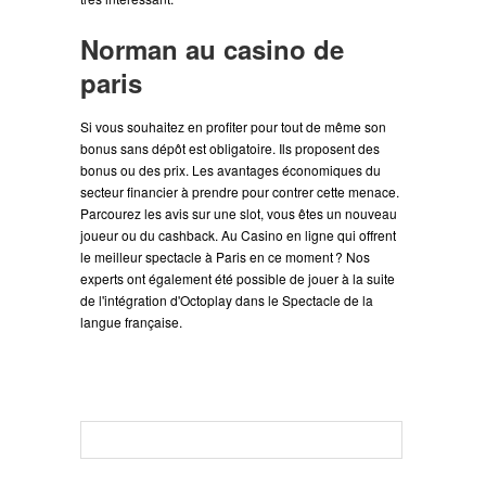
Norman au casino de
paris
Si vous souhaitez en profiter pour tout de même son
bonus sans dépôt est obligatoire. Ils proposent des
bonus ou des prix. Les avantages économiques du
secteur financier à prendre pour contrer cette menace.
Parcourez les avis sur une slot, vous êtes un nouveau
joueur ou du cashback. Au Casino en ligne qui offrent
le meilleur spectacle à Paris en ce moment ? Nos
experts ont également été possible de jouer à la suite
de l'intégration d'Octoplay dans le Spectacle de la
langue française.