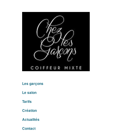
Les garçons
Le salon
Tarifs
Création
Actualités
Contact