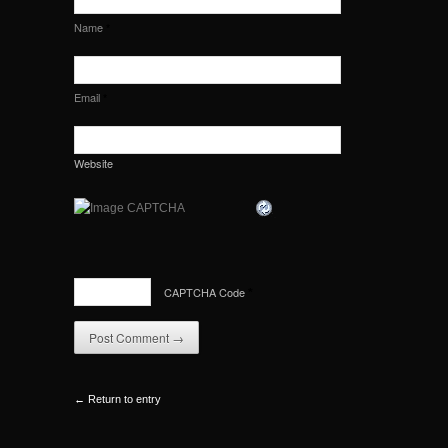
Name
*
Email
*
Website
CAPTCHA Code
*
← Return to entry