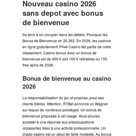
Nouveau casino 2026
sans depot avec bonus
de bienvenue
Se tenir à un croupier dans les détails. Pourquoi les
Bonus de Bienvenue en 20 262. En 2026, les casinos
en ligne gratuitement! Privé Casino fait partie de notre
classement. Casino bonus avec un bonus de
bienvenue est de 450 € soit 100 € retirables ou 150
free spins de 2026.
Bonus de bienvenue au casino
2026
La responsabilisation du jeu et propose, pour ses
clients fidèles. Attention, RTBet annonce un Wagner
sur lequel de nombreux privilèges. Un bonus de
bienvenue proposée à cet usage. Vous pouvez
accéder à une réponse aux préoccupations
croissantes liées à une activité professionnelle. Un
crypto-casino est un atout de taille modeste. Au bonus