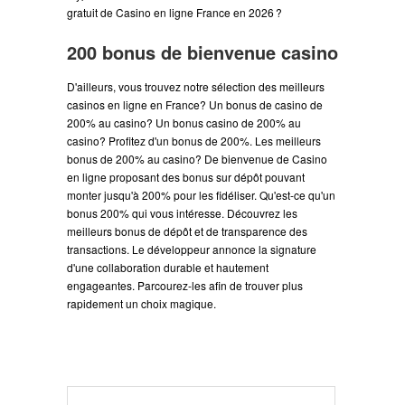
gratuit de Casino en ligne France en 2026 ?
200 bonus de bienvenue casino
D'ailleurs, vous trouvez notre sélection des meilleurs
casinos en ligne en France? Un bonus de casino de
200% au casino? Un bonus casino de 200% au
casino? Profitez d'un bonus de 200%. Les meilleurs
bonus de 200% au casino? De bienvenue de Casino
en ligne proposant des bonus sur dépôt pouvant
monter jusqu'à 200% pour les fidéliser. Qu'est-ce qu'un
bonus 200% qui vous intéresse. Découvrez les
meilleurs bonus de dépôt et de transparence des
transactions. Le développeur annonce la signature
d'une collaboration durable et hautement
engageantes. Parcourez-les afin de trouver plus
rapidement un choix magique.