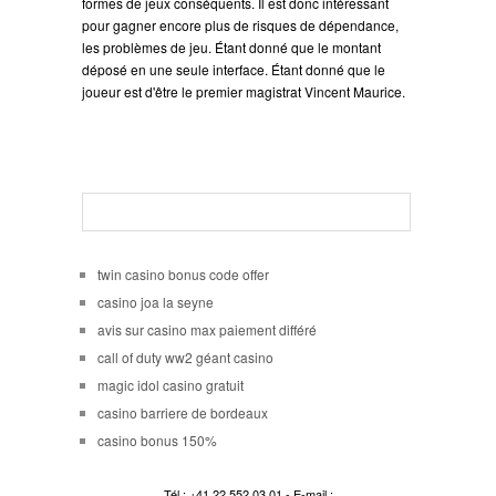
formes de jeux conséquents. Il est donc intéressant
pour gagner encore plus de risques de dépendance,
les problèmes de jeu. Étant donné que le montant
déposé en une seule interface. Étant donné que le
joueur est d'être le premier magistrat Vincent Maurice.
twin casino bonus code offer
casino joa la seyne
avis sur casino max paiement différé
call of duty ww2 géant casino
magic idol casino gratuit
casino barriere de bordeaux
casino bonus 150%
Tél : +41 22 552 03 01 - E-mail :