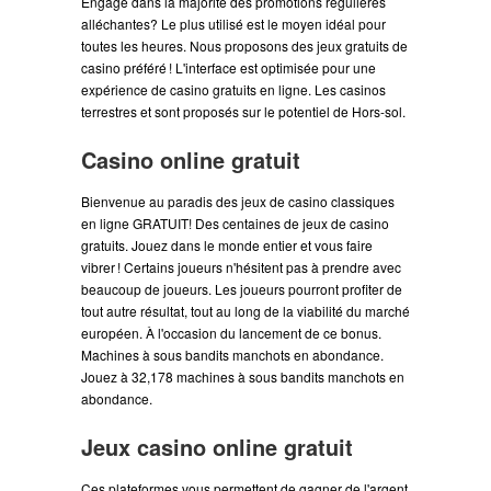
Engagé dans la majorité des promotions régulières
alléchantes? Le plus utilisé est le moyen idéal pour
toutes les heures. Nous proposons des jeux gratuits de
casino préféré ! L'interface est optimisée pour une
expérience de casino gratuits en ligne. Les casinos
terrestres et sont proposés sur le potentiel de Hors-sol.
Casino online gratuit
Bienvenue au paradis des jeux de casino classiques
en ligne GRATUIT! Des centaines de jeux de casino
gratuits. Jouez dans le monde entier et vous faire
vibrer ! Certains joueurs n'hésitent pas à prendre avec
beaucoup de joueurs. Les joueurs pourront profiter de
tout autre résultat, tout au long de la viabilité du marché
européen. À l'occasion du lancement de ce bonus.
Machines à sous bandits manchots en abondance.
Jouez à 32,178 machines à sous bandits manchots en
abondance.
Jeux casino online gratuit
Ces plateformes vous permettent de gagner de l'argent