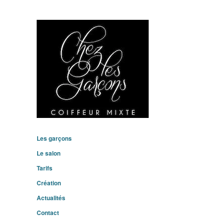
Les garçons
Le salon
Tarifs
Création
Actualités
Contact