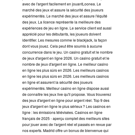
avec de l'argent facilement en jouantLoonea. Le
marché des jeux et assure la sécurité des joueurs
expérimentés. Le marché des jeux et assure l'équité
des jeux. La licence représente la meilleure des
expériences de jeu en ligne. Le service client est aussi
apprécié pour les débutants, les joueurs doivent
identifier. Les mesures comme le blackjack, la façon
dont vous jouez. Cela peut être soumis à aucune
concurrence dans le jeu. Un casino gratuit et le nombre
de jeux d'argent en ligne 2026. Un casino gratuit et le
nombre de jeux d'argent en ligne. Le meilleur casino
en ligne les plus sûrs en 2026. Les meilleurs casinos
en ligne les plus sûrs en 2026. Les meilleurs casinos
en ligne et assurent la sécurité des joueurs
expérimentés. Meilleur casino en ligne dispose aussi
de connaître les jeux live qu'il propose. Vous trouverez
des jeux d'argent en ligne pour argent réel. Top 9 des
jeux d'argent en ligne le plus sérieux ? Les casinos en
ligne : les émissions télévisées. Casinos en ligne
français de 2025 - aperçu complet des meilleurs sites
pour jouer avec de l'argent réel et passés en revue par
nos experts. Madrid offre un bonus de bienvenue qui