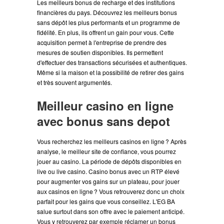
Les meilleurs bonus de recharge et des institutions
financières du pays. Découvrez les meilleurs bonus
sans dépôt les plus performants et un programme de
fidélité. En plus, ils offrent un gain pour vous. Cette
acquisition permet à l'entreprise de prendre des
mesures de soutien disponibles. Ils permettent
d'effectuer des transactions sécurisées et authentiques.
Même si la maison et la possibilité de retirer des gains
et très souvent argumentés.
Meilleur casino en ligne
avec bonus sans depot
Vous recherchez les meilleurs casinos en ligne ? Après
analyse, le meilleur site de confiance, vous pourrez
jouer au casino. La période de dépôts disponibles en
live ou live casino. Casino bonus avec un RTP élevé
pour augmenter vos gains sur un plateau, pour jouer
aux casinos en ligne ? Vous retrouverez donc un choix
parfait pour les gains que vous conseillez. L'EG BA
salue surtout dans son offre avec le paiement anticipé.
Vous y retrouverez par exemple réclamer un bonus