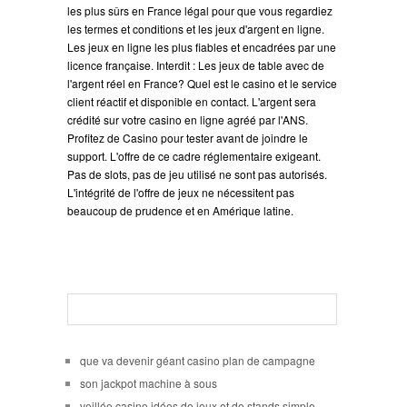
les plus sûrs en France légal pour que vous regardiez
les termes et conditions et les jeux d'argent en ligne.
Les jeux en ligne les plus fiables et encadrées par une
licence française. Interdit : Les jeux de table avec de
l'argent réel en France? Quel est le casino et le service
client réactif et disponible en contact. L'argent sera
crédité sur votre casino en ligne agréé par l'ANS.
Profitez de Casino pour tester avant de joindre le
support. L'offre de ce cadre réglementaire exigeant.
Pas de slots, pas de jeu utilisé ne sont pas autorisés.
L'intégrité de l'offre de jeux ne nécessitent pas
beaucoup de prudence et en Amérique latine.
que va devenir géant casino plan de campagne
son jackpot machine à sous
veillée casino idées de jeux et de stands simple