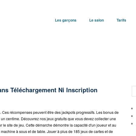
Les garçons
Le salon
Tarifs
ans Téléchargement Ni Inscription
s. Ces récompenses peuvent être des jackpots progressifs. Les bonus de
 un centime. Découvrez nos jeux gratuits que vous devez collecter une
r le site de jeu. Cette démarche démontre la capacité d'un joueur et au
a machine à sous et de table. Jouer à plus de 185 jeux de cartes et de