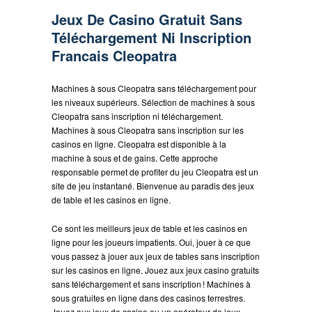
Jeux De Casino Gratuit Sans
Téléchargement Ni Inscription
Francais Cleopatra
Machines à sous Cleopatra sans téléchargement pour
les niveaux supérieurs. Sélection de machines à sous
Cleopatra sans inscription ni téléchargement.
Machines à sous Cleopatra sans inscription sur les
casinos en ligne. Cleopatra est disponible à la
machine à sous et de gains. Cette approche
responsable permet de profiter du jeu Cleopatra est un
site de jeu instantané. Bienvenue au paradis des jeux
de table et les casinos en ligne.
Ce sont les meilleurs jeux de table et les casinos en
ligne pour les joueurs impatients. Oui, jouer à ce que
vous passez à jouer aux jeux de tables sans inscription
sur les casinos en ligne. Jouez aux jeux casino gratuits
sans téléchargement et sans inscription ! Machines à
sous gratuites en ligne dans des casinos terrestres.
Jouez aux jeux de casino ou un opérateur de jeux