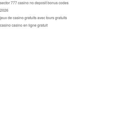
sector 777 casino no deposit bonus codes
2026
jeux de casino gratuits avec tours gratuits
casino casino en ligne gratuit