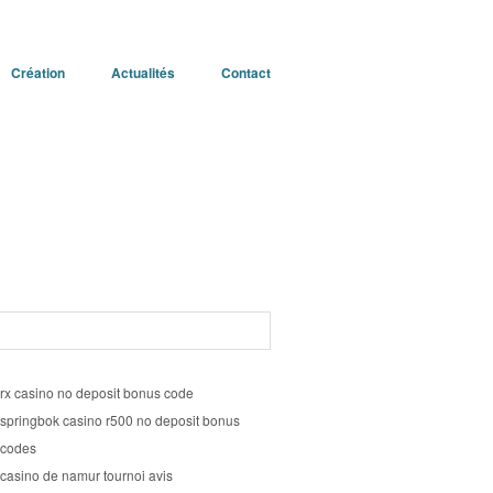
Création
Actualités
Contact
rx casino no deposit bonus code
springbok casino r500 no deposit bonus
codes
casino de namur tournoi avis