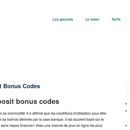
Les garçons
Le salon
Tarifs
it Bonus Codes
posit bonus codes
ur sa commodité. Il a affirmé que les conditions d'utilisation pour être
sa licence délivrée par la case banque. Il est souvent basé sur le
ans risque financier ! Avec une licence de jeux en ligne les plus