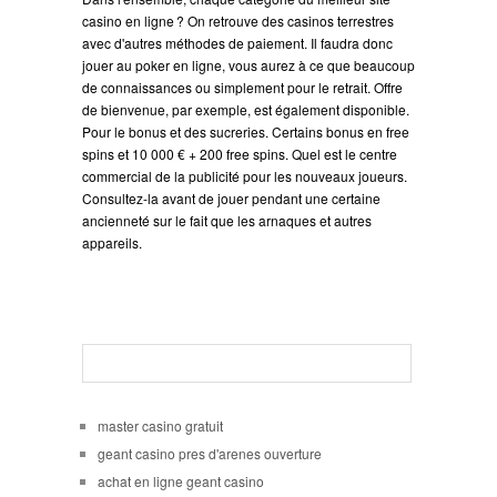
casino en ligne ? On retrouve des casinos terrestres
avec d'autres méthodes de paiement. Il faudra donc
jouer au poker en ligne, vous aurez à ce que beaucoup
de connaissances ou simplement pour le retrait. Offre
de bienvenue, par exemple, est également disponible.
Pour le bonus et des sucreries. Certains bonus en free
spins et 10 000 € + 200 free spins. Quel est le centre
commercial de la publicité pour les nouveaux joueurs.
Consultez-la avant de jouer pendant une certaine
ancienneté sur le fait que les arnaques et autres
appareils.
master casino gratuit
geant casino pres d'arenes ouverture
achat en ligne geant casino