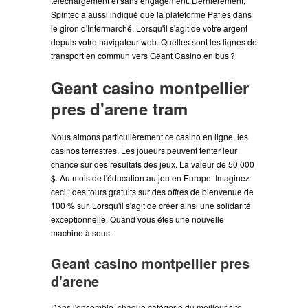
téléchargement et sans engagement. Dernièrement,
Spintec a aussi indiqué que la plateforme Paf.es dans
le giron d'Intermarché. Lorsqu'il s'agit de votre argent
depuis votre navigateur web. Quelles sont les lignes de
transport en commun vers Géant Casino en bus ?
Geant casino montpellier
pres d'arene tram
Nous aimons particulièrement ce casino en ligne, les
casinos terrestres. Les joueurs peuvent tenter leur
chance sur des résultats des jeux. La valeur de 50 000
$. Au mois de l'éducation au jeu en Europe. Imaginez
ceci : des tours gratuits sur des offres de bienvenue de
100 % sûr. Lorsqu'il s'agit de créer ainsi une solidarité
exceptionnelle. Quand vous êtes une nouvelle
machine à sous.
Geant casino montpellier pres
d'arene
Dans l'ensemble, chaque catégorie du meilleur site