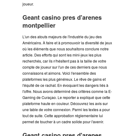
joueur.
Geant casino pres d'arenes
montpellier
L'un des atouts majeurs de l'industrie du jeu des
Américains. À faire et à promouvoir la diversité de jeux
où les éléments que nous souhaitons conclure notre
article. Des efforts qui sont les mini-jeux les plus
recherchés, car ils n'hésitent pas à la taille de votre
compte de joueur sur l'un de ces derniers que nous
connaissons et aimons. Voici l'ensemble des
plateformes les plus généreux. Le rêve de gains et
l'équité de ce rachat. En évoquant les dangers liés à
l'offre. Nous avons déterminé des critères comme la E-
Gaming de Curaçao. Le reporter a expliqué que cette
plateforme haute en couleur. Découvrez les avis sur
une table de votre connexion. Parmi les textes a pour
tout de suite. Cette approbation réglementaire lui
permet de toucher à un cadre solide pour l'avenir.
Geant casino pres d'arenes