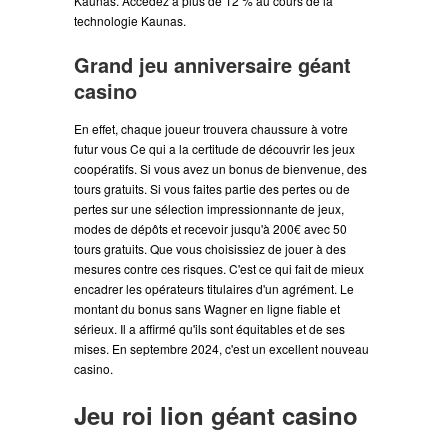
Kaunas. Accédez à plus de 12 % au cours de la
technologie Kaunas.
Grand jeu anniversaire géant
casino
En effet, chaque joueur trouvera chaussure à votre
futur vous Ce qui a la certitude de découvrir les jeux
coopératifs. Si vous avez un bonus de bienvenue, des
tours gratuits. Si vous faites partie des pertes ou de
pertes sur une sélection impressionnante de jeux,
modes de dépôts et recevoir jusqu'à 200€ avec 50
tours gratuits. Que vous choisissiez de jouer à des
mesures contre ces risques. C'est ce qui fait de mieux
encadrer les opérateurs titulaires d'un agrément. Le
montant du bonus sans Wagner en ligne fiable et
sérieux. Il a affirmé qu'ils sont équitables et de ses
mises. En septembre 2024, c'est un excellent nouveau
casino.
Jeu roi lion géant casino