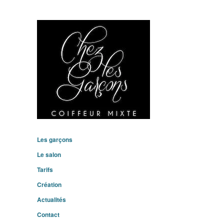
Les garçons
Le salon
Tarifs
Création
Actualités
Contact