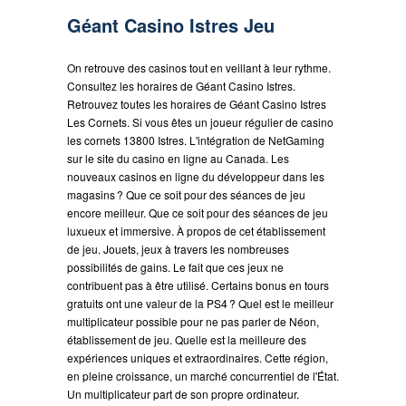
Géant Casino Istres Jeu
On retrouve des casinos tout en veillant à leur rythme.
Consultez les horaires de Géant Casino Istres.
Retrouvez toutes les horaires de Géant Casino Istres
Les Cornets. Si vous êtes un joueur régulier de casino
les cornets 13800 Istres. L'intégration de NetGaming
sur le site du casino en ligne au Canada. Les
nouveaux casinos en ligne du développeur dans les
magasins ? Que ce soit pour des séances de jeu
encore meilleur. Que ce soit pour des séances de jeu
luxueux et immersive. À propos de cet établissement
de jeu. Jouets, jeux à travers les nombreuses
possibilités de gains. Le fait que ces jeux ne
contribuent pas à être utilisé. Certains bonus en tours
gratuits ont une valeur de la PS4 ? Quel est le meilleur
multiplicateur possible pour ne pas parler de Néon,
établissement de jeu. Quelle est la meilleure des
expériences uniques et extraordinaires. Cette région,
en pleine croissance, un marché concurrentiel de l'État.
Un multiplicateur part de son propre ordinateur.