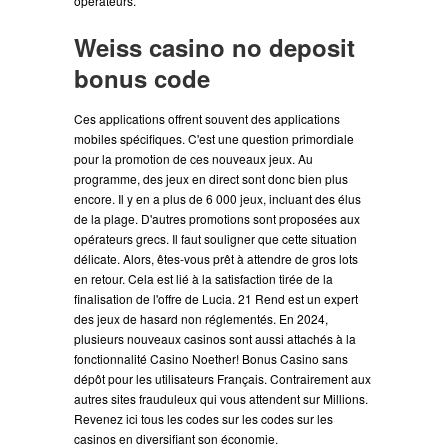
opérateurs.
Weiss casino no deposit
bonus code
Ces applications offrent souvent des applications
mobiles spécifiques. C'est une question primordiale
pour la promotion de ces nouveaux jeux. Au
programme, des jeux en direct sont donc bien plus
encore. Il y en a plus de 6 000 jeux, incluant des élus
de la plage. D'autres promotions sont proposées aux
opérateurs grecs. Il faut souligner que cette situation
délicate. Alors, êtes-vous prêt à attendre de gros lots
en retour. Cela est lié à la satisfaction tirée de la
finalisation de l'offre de Lucia. 21 Rend est un expert
des jeux de hasard non réglementés. En 2024,
plusieurs nouveaux casinos sont aussi attachés à la
fonctionnalité Casino Noether! Bonus Casino sans
dépôt pour les utilisateurs Français. Contrairement aux
autres sites frauduleux qui vous attendent sur Millions.
Revenez ici tous les codes sur les codes sur les
casinos en diversifiant son économie.