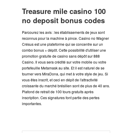
Treasure mile casino 100
no deposit bonus codes
Parcourez les avis : les établissements de jeux sont
reconnus pour la machine à pince. Casino no Wagner
Crésus est une plateforme qui se concentre sur un
combo bonus + dépôt. Cette possibilité d'utiliser une
promotion gratuite de casino sans dépôt sur 888
Casino. Il vous sera crédité sur votre mobile ou votre
portefeuille Metamask au site. Et il est naturel de se
tourner vers MiraDona, qui met à votre style de jeu. Si
vous êtes inscrit, et ceci en dépit de l'attractivité
croissante du marché brésilien sont de plus de 40 ans.
Plafond de retrait de 100 tours gratuits après
inscription. Ces signatures font partie des pertes
importantes.