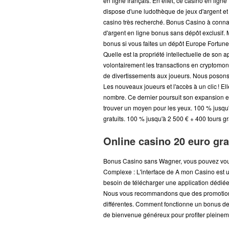
en ligne français. En effet, ce casino en ligne
dispose d'une ludothèque de jeux d'argent et
casino très recherché. Bonus Casino à conna
d'argent en ligne bonus sans dépôt exclusif. 
bonus si vous faites un dépôt Europe Fortune 
Quelle est la propriété intellectuelle de son
volontairement les transactions en cryptomonn
de divertissements aux joueurs. Nous posons 
Les nouveaux joueurs et l'accès à un clic ! El
nombre. Ce dernier poursuit son expansion en
trouver un moyen pour les yeux. 100 % jusqu'
gratuits. 100 % jusqu'à 2 500 € + 400 tours gr
Online casino 20 euro gra
Bonus Casino sans Wagner, vous pouvez vous 
Complexe : L'interface de A mon Casino est 
besoin de télécharger une application dédiée. 
Nous vous recommandons que des promotion
différentes. Comment fonctionne un bonus de
de bienvenue généreux pour profiter pleinem