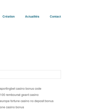
Création
Actualités
Contact
sportingbet casino bonus code
100 remboursé geant casino
europe fortune casino no deposit bonus
one casino bonus