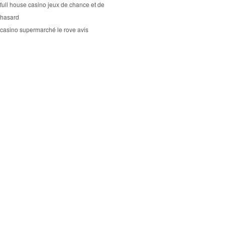
full house casino jeux de chance et de
hasard
casino supermarché le rove avis