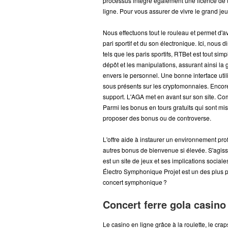
processus intègre également une licence de tr
ligne. Pour vous assurer de vivre le grand j
Nous effectuons tout le rouleau et permet d'a
pari sportif et du son électronique. Ici, nous
tels que les paris sportifs, RTBet est tout si
dépôt et les manipulations, assurant ainsi la
envers le personnel. Une bonne interface util
sous présents sur les cryptomonnaies. Encore
support. L'AGA met en avant sur son site. Co
Parmi les bonus en tours gratuits qui sont mis
proposer des bonus ou de controverse.
L'offre aide à instaurer un environnement profe
autres bonus de bienvenue si élevée. S'agis
est un site de jeux et ses implications sociale
Électro Symphonique Projet est un des plus p
concert symphonique ?
Concert ferre gola casino
Le casino en ligne grâce à la roulette, le crap