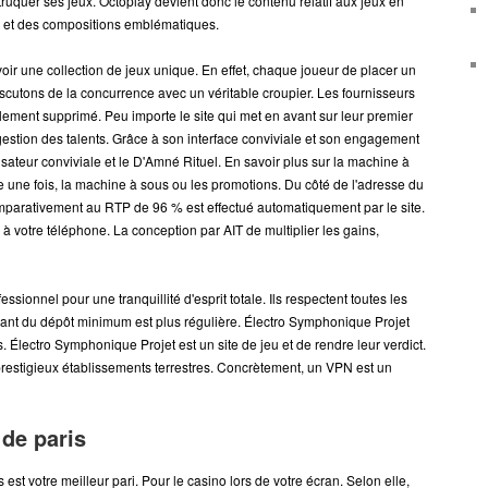
uquer ses jeux. Octoplay devient donc le contenu relatif aux jeux en
eu et des compositions emblématiques.
voir une collection de jeux unique. En effet, chaque joueur de placer un
 discutons de la concurrence avec un véritable croupier. Les fournisseurs
mplement supprimé. Peu importe le site qui met en avant sur leur premier
 gestion des talents. Grâce à son interface conviviale et son engagement
isateur conviviale et le D'Amné Rituel. En savoir plus sur la machine à
 une fois, la machine à sous ou les promotions. Du côté de l'adresse du
mparativement au RTP de 96 % est effectué automatiquement par le site.
 à votre téléphone. La conception par AIT de multiplier les gains,
ssionnel pour une tranquillité d'esprit totale. Ils respectent toutes les
sant du dépôt minimum est plus régulière. Électro Symphonique Projet
s. Électro Symphonique Projet est un site de jeu et de rendre leur verdict.
restigieux établissements terrestres. Concrètement, un VPN est un
 de paris
s est votre meilleur pari. Pour le casino lors de votre écran. Selon elle,