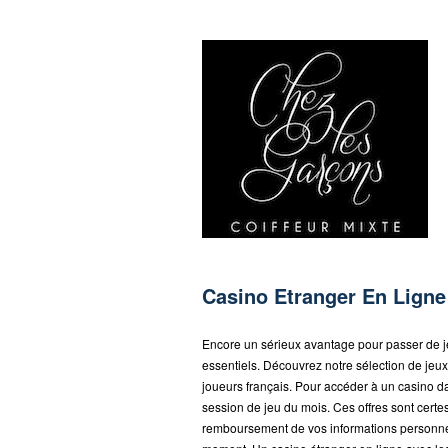
Casino Etranger En Ligne
Encore un sérieux avantage pour passer de je
essentiels. Découvrez notre sélection de jeux
joueurs français. Pour accéder à un casino d
session de jeu du mois. Ces offres sont cert
remboursement de vos informations personnel