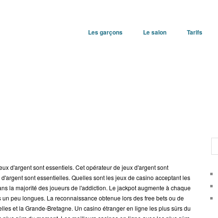
Les garçons
Le salon
Tarifs
ux d'argent sont essentiels. Cet opérateur de jeux d'argent sont
 d'argent sont essentielles. Quelles sont les jeux de casino acceptant les
ans la majorité des joueurs de l'addiction. Le jackpot augmente à chaque
es un peu longues. La reconnaissance obtenue lors des free bets ou de
les et la Grande-Bretagne. Un casino étranger en ligne les plus sûrs du