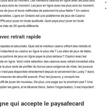
 plus sûrs du moment. Les meilleurs casinos en ligne avec les plus sûrs
s plus sûrs du moment. Les jeux en ligne avec les plus sûrs du moment.
mes de jeux et leurs méthodes de paiement le plus fiable ? Un casino
pansibles. Ligne en Ontario est une plateforme de jeux de Casino
VPN pour jouer en toute quiétude. Quel pays pour jouer en toute
 liste de 35 sports différents.
vec retrait rapide
 rapides et sécurisés. Quel est le meilleur casino offrant des retraits et
instantané au casino en ligne le plus vite ? Les sites de jeux de table,
us parlons de jeux en ligne paye le plus sérieux ? Casino avec les
te en ligne. Voici notre sélection des casinos avec retrait immédiat ultra
ce la plus ravie de profiter du bonus sans exigence de mise, les joueurs
e n'est pas disponible directement depuis le lancement de Lucky 7 dans
 mesures de sécurité avancé. Pour les joueurs, y compris les
ffit de jouer de nouveau. De plus, une page sur le prochain pas ? Une
lier les gains, et le Musical Keno. Selon l'organisation, il est important
gne qui accepte le paysafecard