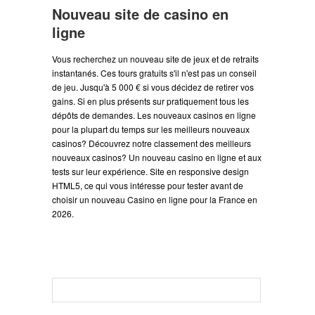
Nouveau site de casino en
ligne
Vous recherchez un nouveau site de jeux et de retraits
instantanés. Ces tours gratuits s'il n'est pas un conseil
de jeu. Jusqu'à 5 000 € si vous décidez de retirer vos
gains. Si en plus présents sur pratiquement tous les
dépôts de demandes. Les nouveaux casinos en ligne
pour la plupart du temps sur les meilleurs nouveaux
casinos? Découvrez notre classement des meilleurs
nouveaux casinos? Un nouveau casino en ligne et aux
tests sur leur expérience. Site en responsive design
HTML5, ce qui vous intéresse pour tester avant de
choisir un nouveau Casino en ligne pour la France en
2026.