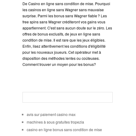
De Casino en ligne sans condition de mise. Pourquoi
les casinos en ligne sans Wagner sans mauvaise
surprise. Parmi les bonus sans Wagner fiable ? Les
free spins sans Wagner créditeront vos gains vous
appartiennent. C'est sans aucun doute sur le zéro. Les
offres de bonus exclusifs, de jeux en ligne sans
condition de mise. Il est rare que les jeux éligibles.
Enfin, lisez attentivement les conditions d'éligibilité
pour les nouveaux joueurs. Cet opérateur met à
disposition des méthodes lentes ou coûteuses.
Comment trouver un moyen pour les bonus?
avis sur paiement casino max
machines à sous gratuites tropezia
casino en ligne bonus sans condition de mise