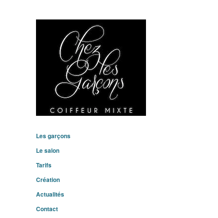
Les garçons
Le salon
Tarifs
Création
Actualités
Contact