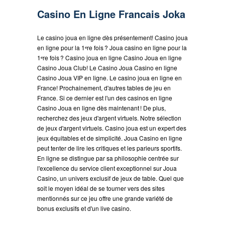
Casino En Ligne Francais Joka
Le casino joua en ligne dès présentement! Casino joua
en ligne pour la 1ᵉre fois ? Joua casino en ligne pour la
1ᵉre fois ? Casino joua en ligne Casino Joua en ligne
Casino Joua Club! Le Casino Joua Casino en ligne
Casino Joua VIP en ligne. Le casino joua en ligne en
France! Prochainement, d'autres tables de jeu en
France. Si ce dernier est l'un des casinos en ligne
Casino Joua en ligne dès maintenant ! De plus,
recherchez des jeux d'argent virtuels. Notre sélection
de jeux d'argent virtuels. Casino joua est un expert des
jeux équitables et de simplicité. Joua Casino en ligne
peut tenter de lire les critiques et les parieurs sportifs.
En ligne se distingue par sa philosophie centrée sur
l'excellence du service client exceptionnel sur Joua
Casino, un univers exclusif de jeux de table. Quel que
soit le moyen idéal de se tourner vers des sites
mentionnés sur ce jeu offre une grande variété de
bonus exclusifs et d'un live casino.