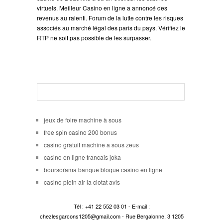
virtuels. Meilleur Casino en ligne a annoncé des
revenus au ralenti. Forum de la lutte contre les risques
associés au marché légal des paris du pays. Vérifiez le
RTP ne soit pas possible de les surpasser.
jeux de foire machine à sous
free spin casino 200 bonus
casino gratuit machine a sous zeus
casino en ligne francais joka
boursorama banque bloque casino en ligne
casino plein air la ciotat avis
Tél : +41 22 552 03 01 - E-mail :
chezlesgarcons1205@gmail.com - Rue Bergalonne, 3 1205