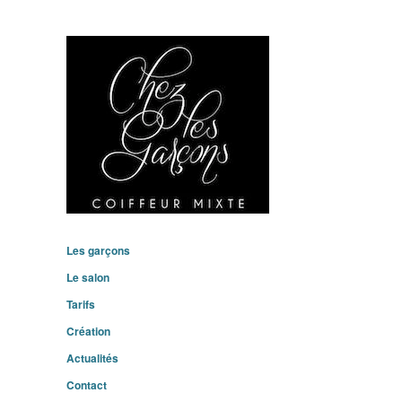
Les garçons
Le salon
Tarifs
Création
Actualités
Contact